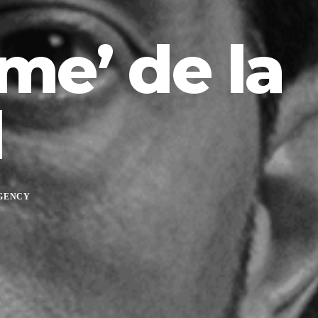
me’ de la
d
GENCY