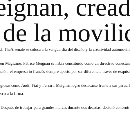
eignan, cread
 de la movili
ad, TheArsenale se coloca a la vanguardia del diseño y la creatividad automovil
ction Magazine, Patrice Meignan se había constituido como un directivo conectan
ión, el empresario francés siempre apostó por ser diferente a través de exquisit
giosas como Audi, Fiat y Ferrari, Meignan logró destacarse frente a sus pares. P
sco a la firma.
 Después de trabajar para grandes marcas durante dos décadas, decidió concentr
llamado
TheArsenale
, Patrice Meignan fundó el primer establecimiento comercial