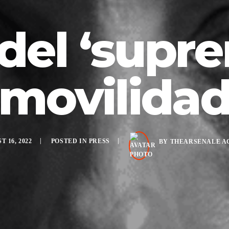
del ‘supre
movilida
 16, 2022
POSTED IN
PRESS
BY
THEARSENALE A